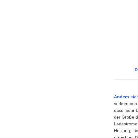
D
Anders sie
vorkommen. H
dass mehr La
der Größe d
Ladestromer
Heizung, Li
erreichen, l