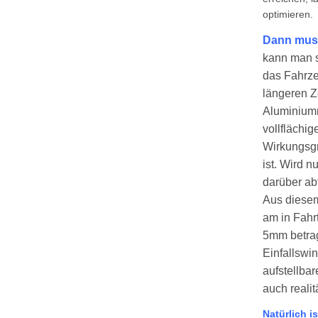
optimieren.
Dann muss
kann man s
das Fahrze
längeren Z
Aluminiumr
vollflächi
Wirkungsgr
ist. Wird n
darüber ab
Aus diesem
am in Fahr
5mm betrag
Einfallswi
aufstellba
auch reali
Natürlich i