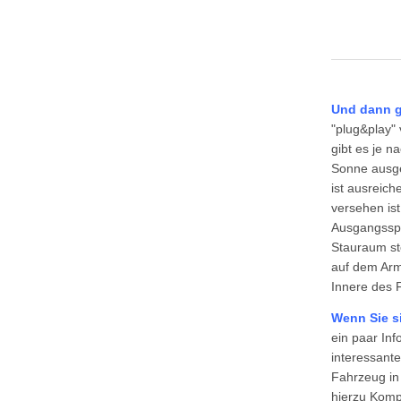
Und dann g
"plug&play" 
gibt es je 
Sonne ausge
ist ausreich
versehen is
Ausgangsspa
Stauraum ste
auf dem Arma
Innere des 
Wenn Sie s
ein paar In
interessant
Fahrzeug in 
hierzu Kompl