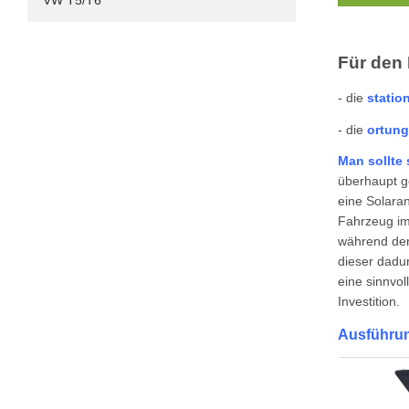
VW T5/T6
Für den 
- die
statio
- die
ortun
Man sollte 
überhaupt g
eine Solaran
Fahrzeug im
während der 
dieser dadur
eine sinnvol
Investition.
Ausführun