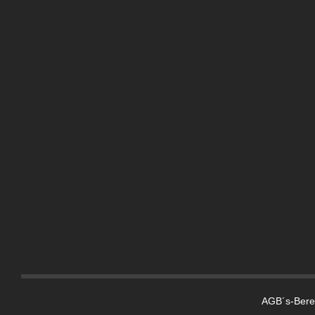
AGB´s-Berei