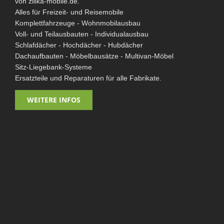
von zillka-mobile.de.
Frisch-/Abwasser/Sanitär
Alles für Freizeit- und Reisemobile
Komplettfahrzeuge - Wohnmobilausbau
Kanister
Voll- und Teilausbauten - Individualausbau
Frisch- & Abwassertanks
Schlafdächer - Hochdächer - Hubdächer
Wasserhähne & -brausen
Dachaufbauten - Möbelbausätze - Multivan-Möbel
Sitz-Liegebank-Systeme
Wasserpumpen
Ersatzteile und Reparaturen für alle Fabrikate.
Schläuche & Zubehör
WC und Sanitär
WEITERE INFOS
Gasversorgung
Druckminderer und Regler
Schläuche
Gas-Installation
Gasanlagen-Zubehör
Heizen
Kochen und Spülen
Spüle-Kocher-Kombinationen