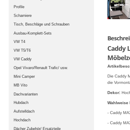
Profile
Scharniere
Tisch, Beschläge und Schrauben
Ausbau-Komplett-Sets
Beschre
VW T4
Caddy L
VW T5/T6
Möbelze
VW Caddy
Artikelbes
Opel Vivaro/Renault Trafic/ usw.
Die Caddy M
Mini Camper
die Vormont
MB Vito
Dekor:
Hoch
Dachvarianten
Wahlweise l
Hubdach
Aufstelldach
- Caddy MA
Hochdach
- Caddy MA
Dächer Zubehör/ Ersatzteile