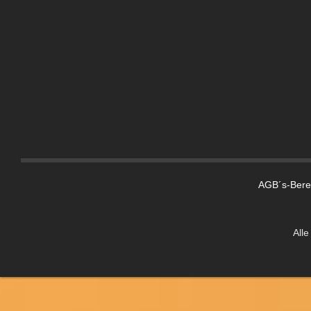
Spülen
Kochen
Kühlen
Kühlboxen
Kühlschränke
Luft und Sicht
Lüftungsgitter
Thermomatten
Moskitonetze
AGB´s-Berei
Gardinen und Zubehör
Windabweiser
Alle
Trägersysteme
Fahrradträger
Dachträger
Motorradträger