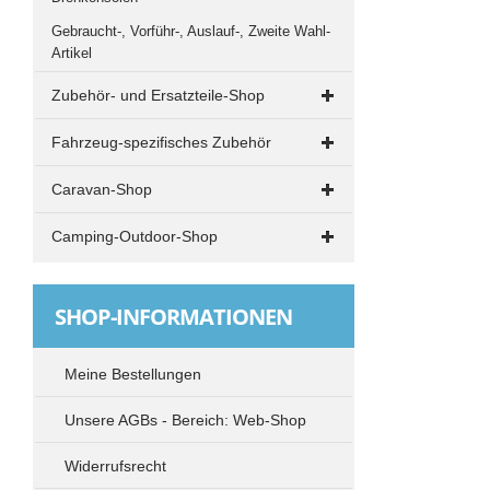
Gebraucht-, Vorführ-, Auslauf-, Zweite Wahl-
Artikel
Zubehör- und Ersatzteile-Shop
Beleuchtung
Fahrzeug-spezifisches Zubehör
Transistorleuchten
VW T4
Caravan-Shop
Halogenleuchten
Drehkonsolen
Grillen und Kochen
LED-Leuchten
Camping-Outdoor-Shop
Elektrik
Küche
Drehkonsolen und Adapter
Campingstühle - Klappstühle
VW T5 und T6
Rangieren und Abstützen
VW T4
Tische
SHOP-INFORMATIONEN
Drehkonsolen
TV-Radio-SAT
VW T5 / T6
Elektrik
Vorzelte
Vivaro / Trafic / NV 300 / Talento
Meine Bestellungen
Standheizung
Ford Transit / Transit Custom
Sonnensegel - Vorzelt - Zubehör
Unsere AGBs - Bereich: Web-Shop
MB Vito / Viano
Markisen
Spacetourer / Traveller / ProAce / Zafira u.
Widerrufsrecht
Spacetourer - Traveller - ProAce Verso -
baugleiche