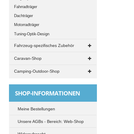
Fahrradträger
Dachträger
Motorradträger
Tuning-Optik-Design
Fahrzeug-spezifisches Zubehör
VW T4
Caravan-Shop
Drehkonsolen
Grillen und Kochen
Camping-Outdoor-Shop
Elektrik
Küche
Campingstühle - Klappstühle
VW T5 und T6
Rangieren und Abstützen
Tische
SHOP-INFORMATIONEN
Drehkonsolen
TV-Radio-SAT
Elektrik
Vorzelte
Meine Bestellungen
Standheizung
Sonnensegel - Vorzelt - Zubehör
Unsere AGBs - Bereich: Web-Shop
Markisen