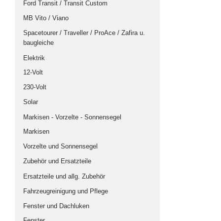
Ford Transit / Transit Custom
Profile
MB Vito / Viano
Scharniere
Spacetourer / Traveller / ProAce / Zafira u.
Tisch, Beschläge und Schrauben
baugleiche
Ausbau-Komplett-Sets
Elektrik
VW T4
12-Volt
VW T5/T6
230-Volt
VW Caddy
Solar
Opel Vivaro/Renault Trafic/ usw.
Markisen - Vorzelte - Sonnensegel
Mini Camper
Markisen
MB Vito
Vorzelte und Sonnensegel
Dachvarianten
Zubehör und Ersatzteile
Hubdach
Ersatzteile und allg. Zubehör
Aufstelldach
Fahrzeugreinigung und Pflege
Hochdach
Fenster und Dachluken
Dächer Zubehör/ Ersatzteile
Fenster