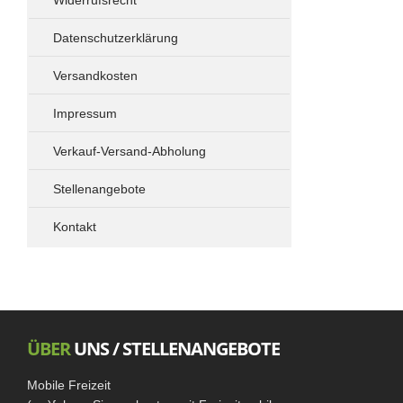
Widerrufsrecht
Spacetourer - Traveller - ProAce Verso -
Zafira
Datenschutzerklärung
Drehkonsolen
Versandkosten
Elektrik
Standheizung
Impressum
Vivaro - Trafic - NV 300 - Talento
Verkauf-Versand-Abholung
Fahrradträger
Drehkonsolen
Stellenangebote
Ford Transit Custom
Kontakt
Drehkonsolen
Vito - Viano
ÜBER
UNS / STELLENANGEBOTE
Mobile Freizeit