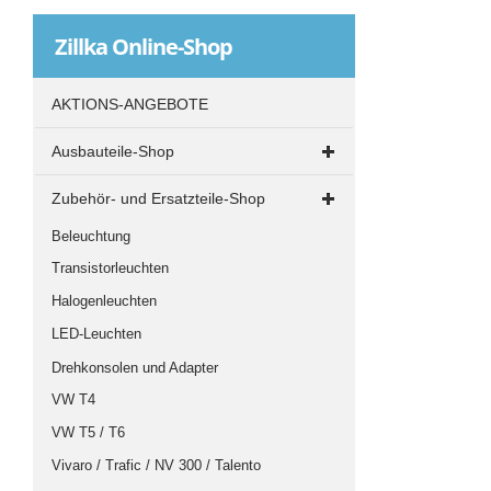
Zillka
Online-Shop
AKTIONS-ANGEBOTE
Ausbauteile-Shop
Ausbau-Materialien
Zubehör- und Ersatzteile-Shop
Bodenplatten
Beleuchtung
Fenster und Dachluken
Transistorleuchten
Innenverkleidung
Halogenleuchten
Isolierung
LED-Leuchten
Kleben und Abdichten
Drehkonsolen und Adapter
Möbelplatten
VW T4
Möbelschlösser
VW T5 / T6
Möbelstoffe
Vivaro / Trafic / NV 300 / Talento
Möbelverbindungen