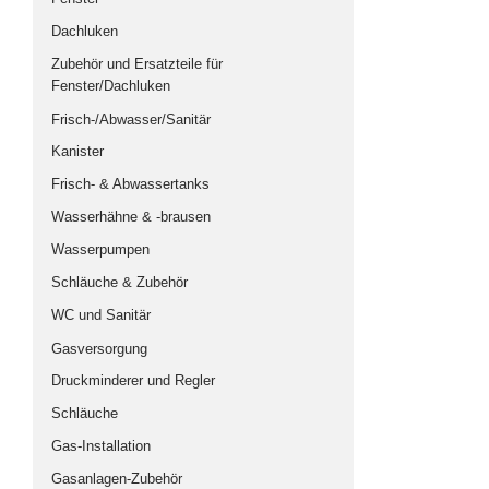
Multivan-Möbel & Ergänzungsmodule
Dachluken
Renault Trafic / Opel Vivaro
Zubehör und Ersatzteile für
Fenster/Dachluken
VW T4 Multivan
Frisch-/Abwasser/Sanitär
VW T5/T6 Multivan
Kanister
Universalmöbel
Frisch- & Abwassertanks
Multivan Beach und California Beach
Wasserhähne & -brausen
MB Vito / Viano
Wasserpumpen
Ford Euroline
Schläuche & Zubehör
Sitze und Sitzbank-Systeme
WC und Sanitär
zillka-Sitz-Liegebank-System
Gasversorgung
REIMO-Sitz-Liegebank-Systeme
Druckminderer und Regler
Universal-Sitz-Liegebank-Systeme
Schläuche
Sitze
Gas-Installation
Sicherheitsgurt-Systeme
Gasanlagen-Zubehör
Drehkonsolen