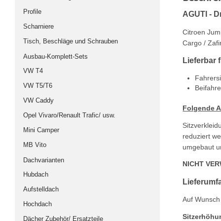
Profile
AGUTI - D
Scharniere
Citroen Jump
Tisch, Beschläge und Schrauben
Cargo / Zafi
Ausbau-Komplett-Sets
Lieferbar f
VW T4
Fahrersi
VW T5/T6
Beifahre
VW Caddy
Folgende An
Opel Vivaro/Renault Trafic/ usw.
Sitzverklei
Mini Camper
reduziert w
MB Vito
umgebaut u
Dachvarianten
NICHT VER
Hubdach
Lieferumf
Aufstelldach
Auf Wunsch 
Hochdach
Sitzerhöhu
Dächer Zubehör/ Ersatzteile