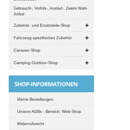
Gebraucht-, Vorführ-, Auslauf-, Zweite Wahl-
Artikel
Zubehör- und Ersatzteile-Shop
Beleuchtung
Fahrzeug-spezifisches Zubehör
Transistorleuchten
VW T4
Caravan-Shop
Halogenleuchten
Drehkonsolen
Grillen und Kochen
LED-Leuchten
Camping-Outdoor-Shop
Elektrik
Küche
Drehkonsolen und Adapter
Campingstühle - Klappstühle
VW T5 und T6
Rangieren und Abstützen
VW T4
Tische
SHOP-INFORMATIONEN
Drehkonsolen
TV-Radio-SAT
VW T5 / T6
Elektrik
Vorzelte
Vivaro / Trafic / NV 300 / Talento
Meine Bestellungen
Standheizung
Ford Transit / Transit Custom
Sonnensegel - Vorzelt - Zubehör
Unsere AGBs - Bereich: Web-Shop
MB Vito / Viano
Markisen
Spacetourer / Traveller / ProAce / Zafira u.
Widerrufsrecht
Spacetourer - Traveller - ProAce Verso -
baugleiche