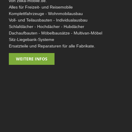
von zillka-mobile.de.
Frisch-/Abwasser/Sanitär
Alles für Freizeit- und Reisemobile
Komplettfahrzeuge - Wohnmobilausbau
Kanister
Voll- und Teilausbauten - Individualausbau
Frisch- & Abwassertanks
Schlafdächer - Hochdächer - Hubdächer
Wasserhähne & -brausen
Dachaufbauten - Möbelbausätze - Multivan-Möbel
Sitz-Liegebank-Systeme
Wasserpumpen
Ersatzteile und Reparaturen für alle Fabrikate.
Schläuche & Zubehör
WC und Sanitär
WEITERE INFOS
Gasversorgung
Druckminderer und Regler
Schläuche
Gas-Installation
Gasanlagen-Zubehör
Heizen
Kochen und Spülen
Spüle-Kocher-Kombinationen