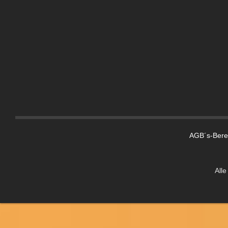
Spülen
Kochen
Kühlen
Kühlboxen
Kühlschränke
Luft und Sicht
Lüftungsgitter
Thermomatten
Moskitonetze
AGB´s-Berei
Gardinen und Zubehör
Windabweiser
Alle
Trägersysteme
Fahrradträger
Dachträger
Motorradträger