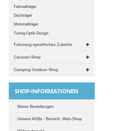
Fahrradträger
Dachträger
Motorradträger
Tuning-Optik-Design
Fahrzeug-spezifisches Zubehör
VW T4
Caravan-Shop
Drehkonsolen
Grillen und Kochen
Camping-Outdoor-Shop
Elektrik
Küche
Campingstühle - Klappstühle
VW T5 und T6
Rangieren und Abstützen
Tische
SHOP-INFORMATIONEN
Drehkonsolen
TV-Radio-SAT
Elektrik
Vorzelte
Meine Bestellungen
Standheizung
Sonnensegel - Vorzelt - Zubehör
Unsere AGBs - Bereich: Web-Shop
Markisen