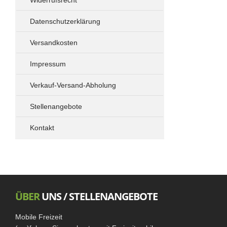
Widerrufsrecht
Spacetourer - Traveller - ProAce Verso -
Zafira
Datenschutzerklärung
Drehkonsolen
Versandkosten
Elektrik
Standheizung
Impressum
Vivaro - Trafic - NV 300 - Talento
Verkauf-Versand-Abholung
Fahrradträger
Drehkonsolen
Stellenangebote
Ford Transit Custom
Kontakt
Drehkonsolen
Vito - Viano
ÜBER
UNS / STELLENANGEBOTE
Mobile Freizeit