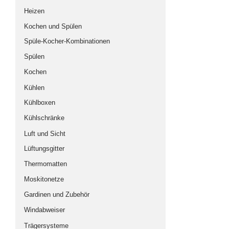
Heizen
Gebraucht-, Vorführ-, Auslauf-, Zweite Wahl-
Artikel
Kochen und Spülen
Spüle-Kocher-Kombinationen
Spülen
Kochen
Kühlen
Kühlboxen
Kühlschränke
Luft und Sicht
Lüftungsgitter
Thermomatten
Moskitonetze
Gardinen und Zubehör
Windabweiser
Trägersysteme