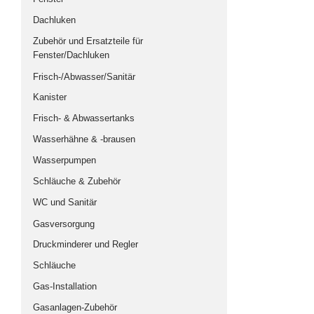
Multivan-Möbel & Ergänzungsmodule
Dachluken
Renault Trafic / Opel Vivaro
Zubehör und Ersatzteile für
Fenster/Dachluken
VW T4 Multivan
Frisch-/Abwasser/Sanitär
VW T5/T6 Multivan
Kanister
Universalmöbel
Frisch- & Abwassertanks
Multivan Beach und California Beach
Wasserhähne & -brausen
MB Vito / Viano
Wasserpumpen
Ford Euroline
Schläuche & Zubehör
Sitze und Sitzbank-Systeme
WC und Sanitär
zillka-Sitz-Liegebank-System
Gasversorgung
REIMO-Sitz-Liegebank-Systeme
Druckminderer und Regler
Universal-Sitz-Liegebank-Systeme
Schläuche
Sitze
Gas-Installation
Sicherheitsgurt-Systeme
Gasanlagen-Zubehör
Drehkonsolen