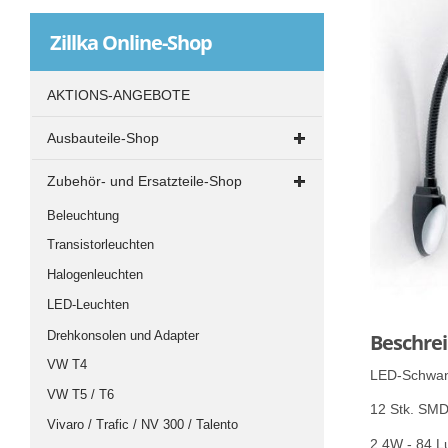
Zillka
Online-Shop
AKTIONS-ANGEBOTE
Ausbauteile-Shop
Ausbau-Materialien
Zubehör- und Ersatzteile-Shop
Bodenplatten
Beleuchtung
Fenster und Dachluken
Transistorleuchten
Innenverkleidung
Halogenleuchten
Isolierung
LED-Leuchten
Kleben und Abdichten
Beschre
Drehkonsolen und Adapter
Möbelplatten
VW T4
LED-Schwane
Möbelschlösser
VW T5 / T6
12 Stk. SM
Möbelstoffe
Vivaro / Trafic / NV 300 / Talento
Möbelverbindungen
2,4W - 84 