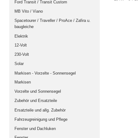
Ford Transit / Transit Custom
Profile
MB Vito / Viano
Scharniere
Spacetourer / Traveller / ProAce / Zafira u.
Tisch, Beschläge und Schrauben
baugleiche
Ausbau-Komplett-Sets
Elektrik
VW T4
12-Volt
VW T5/T6
230-Volt
VW Caddy
Solar
Opel Vivaro/Renault Trafic/ usw.
Markisen - Vorzelte - Sonnensegel
Mini Camper
Markisen
MB Vito
Vorzelte und Sonnensegel
Dachvarianten
Zubehör und Ersatzteile
Hubdach
Ersatzteile und allg. Zubehör
Aufstelldach
Fahrzeugreinigung und Pflege
Hochdach
Fenster und Dachluken
Dächer Zubehör/ Ersatzteile
Fenster