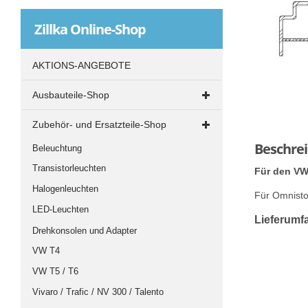
Zillka
Online-Shop
AKTIONS-ANGEBOTE
Ausbauteile-Shop
Ausbau-Materialien
Zubehör- und Ersatzteile-Shop
Bodenplatten
Beschre
Beleuchtung
Fenster und Dachluken
Transistorleuchten
Für den VW
Innenverkleidung
Halogenleuchten
Für Omnisto
Isolierung
LED-Leuchten
Lieferumf
Kleben und Abdichten
Drehkonsolen und Adapter
Möbelplatten
VW T4
Möbelschlösser
VW T5 / T6
Möbelstoffe
Vivaro / Trafic / NV 300 / Talento
Möbelverbindungen