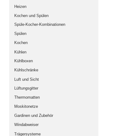
Heizen
Gebraucht-, Vorführ-, Auslauf-, Zweite Wahl-
Artikel
Kochen und Spülen
Spüle-Kocher-Kombinationen
Spülen
Kochen
Kühlen
Kühlboxen
Kühlschränke
Luft und Sicht
Lüftungsgitter
Thermomatten
Moskitonetze
Gardinen und Zubehör
Windabweiser
Trägersysteme