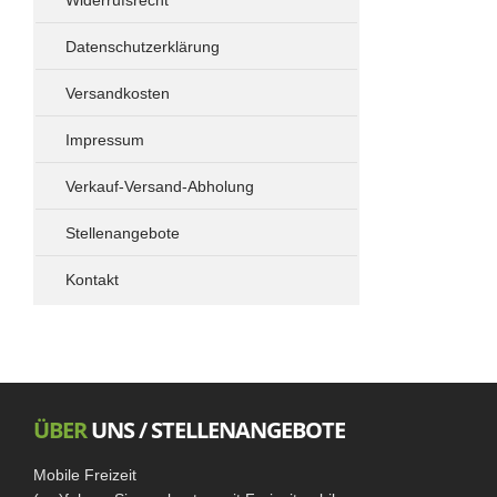
Widerrufsrecht
Spacetourer - Traveller - ProAce Verso -
Zafira
Datenschutzerklärung
Drehkonsolen
Versandkosten
Elektrik
Standheizung
Impressum
Vivaro - Trafic - NV 300 - Talento
Verkauf-Versand-Abholung
Fahrradträger
Drehkonsolen
Stellenangebote
Ford Transit Custom
Kontakt
Drehkonsolen
Vito - Viano
ÜBER
UNS / STELLENANGEBOTE
Mobile Freizeit