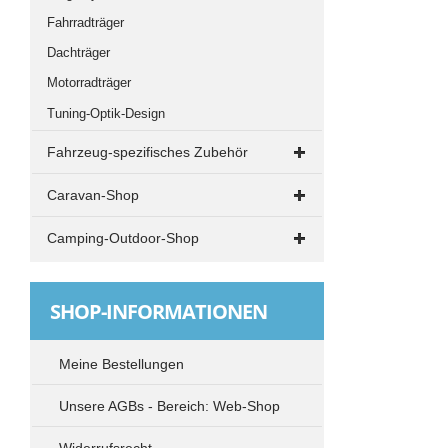
Fahrradträger
Dachträger
Motorradträger
Tuning-Optik-Design
Fahrzeug-spezifisches Zubehör
VW T4
Caravan-Shop
Drehkonsolen
Grillen und Kochen
Camping-Outdoor-Shop
Elektrik
Küche
Campingstühle - Klappstühle
VW T5 und T6
Rangieren und Abstützen
Tische
SHOP-INFORMATIONEN
Drehkonsolen
TV-Radio-SAT
Elektrik
Vorzelte
Meine Bestellungen
Standheizung
Sonnensegel - Vorzelt - Zubehör
Unsere AGBs - Bereich: Web-Shop
Markisen