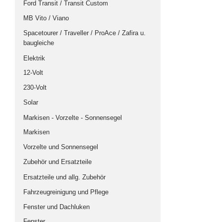
Ford Transit / Transit Custom
Profile
MB Vito / Viano
Scharniere
Spacetourer / Traveller / ProAce / Zafira u.
Tisch, Beschläge und Schrauben
baugleiche
Ausbau-Komplett-Sets
Elektrik
VW T4
12-Volt
VW T5/T6
230-Volt
VW Caddy
Solar
Opel Vivaro/Renault Trafic/ usw.
Markisen - Vorzelte - Sonnensegel
Mini Camper
Markisen
MB Vito
Vorzelte und Sonnensegel
Dachvarianten
Zubehör und Ersatzteile
Hubdach
Ersatzteile und allg. Zubehör
Aufstelldach
Fahrzeugreinigung und Pflege
Hochdach
Fenster und Dachluken
Dächer Zubehör/ Ersatzteile
Fenster