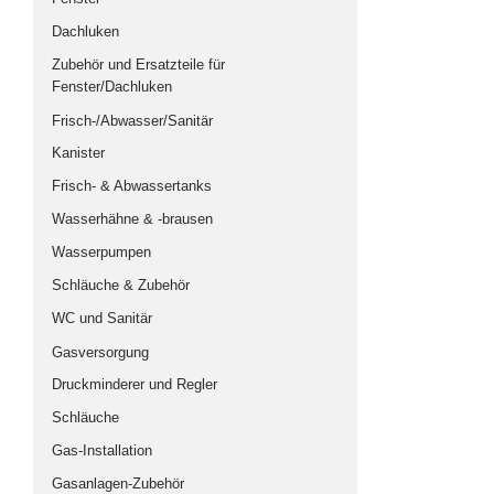
Multivan-Möbel & Ergänzungsmodule
Dachluken
Renault Trafic / Opel Vivaro
Zubehör und Ersatzteile für
Fenster/Dachluken
VW T4 Multivan
Frisch-/Abwasser/Sanitär
VW T5/T6 Multivan
Kanister
Universalmöbel
Frisch- & Abwassertanks
Multivan Beach und California Beach
Wasserhähne & -brausen
MB Vito / Viano
Wasserpumpen
Ford Euroline
Schläuche & Zubehör
Sitze und Sitzbank-Systeme
WC und Sanitär
zillka-Sitz-Liegebank-System
Gasversorgung
REIMO-Sitz-Liegebank-Systeme
Druckminderer und Regler
Universal-Sitz-Liegebank-Systeme
Schläuche
Sitze
Gas-Installation
Sicherheitsgurt-Systeme
Gasanlagen-Zubehör
Drehkonsolen